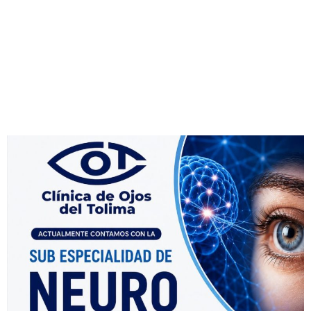
Lunes a Jueves
7:00 am a 12:00 m – 2:00 pm a 5:00 pm
318 590 35 81 - 318 585 27 41
Solicitud via Email
Lunes a Viernes
7:00 am a 12:00 m – 2:00 pm a 5:00 pm
citasclinicadeojosdeltolima@gmail.com
Radicación documentos para cirugía
Lunes a Viernes
7:00 am a 12:00 m - 2:00 pm a 5:00 pm
Dirección: Cra. 4H Calle 32 Esquina
Entrega de resultados
Lunes a Viernes
8:00 am a 11:00 pm - 3:00 pm a 5:00 pm
Dirección: Calle 32 # 4F - 10